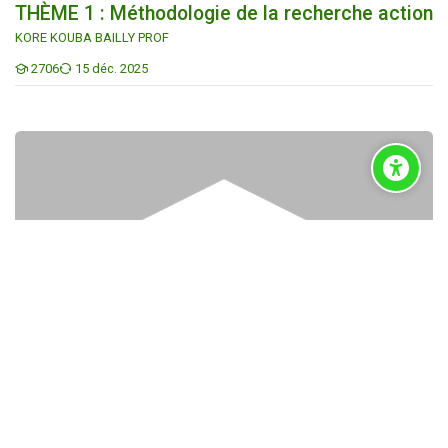
THÈME 1 : Méthodologie de la recherche action
KORE KOUBA BAILLY PROF
2706
15 déc. 2025
Étudiants
THÈME 2 : Rédaction du portfolio
Scroll to top
THÈME 2 : Rédaction du portfolio
0
7 avr. 2025